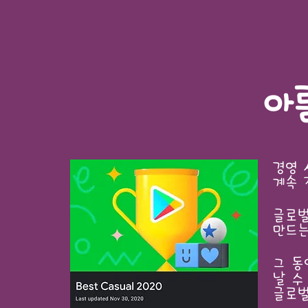
아
경영 
계속 
글로벌
만드는
그 동
날 수
글로벌