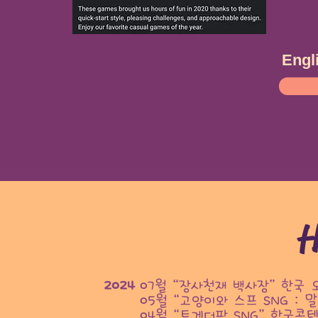
Engl
2024
07월“장사천재 백사장”한국 
05월“고양이와 스프 SNG :
말
04월“투게더팜 SNG”
한국콘텐