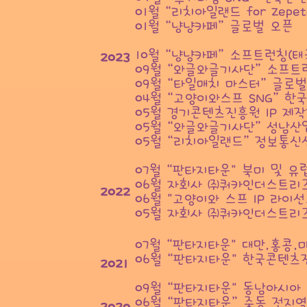
01월“리치아일랜드 for Zepe
01월“냥냥카페”글로벌 오픈
10월“냥냥카페”소프트런칭(태국
2023
09월“와글와글기사단”소프트런
09월“타일매치 마스터”글로벌
04월“고양이와스프 SNG”한
05월 경기콘텐츠진흥원 IP 제
05월“와글와글기사단”성남산업
05월“리치아일랜드”정보통신
07월“판타지타운" 북미 및 유럽 
06월 자회사 ㈜쿼카인더스트리즈
2022
06월 "고양이와 스프 IP 라이
05월 자회사 ㈜쿼카인더스트리
07월“판타지타운" 대만,홍콩,마카오
06월“판타지타운" 한국콘텐츠진
2021
09월“판타지타운" 동남아시아 오픈 
06월“판타지타운”중동 전지역 오픈