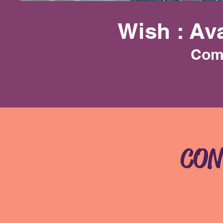
Wish : Av
Com
CON